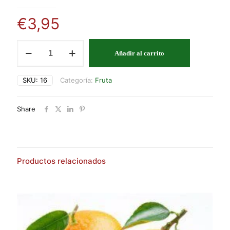
€
3,95
MANZANA
Añadir al carrito
REINETA
VERDE
cantidad
SKU:
16
Categoría:
Fruta
Share
Productos relacionados