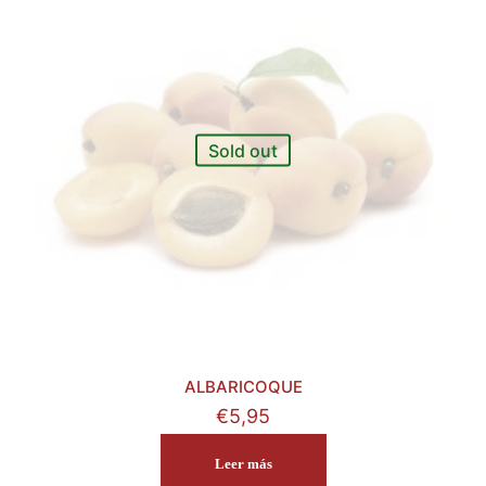
Sold out
ALBARICOQUE
€
5,95
Leer más