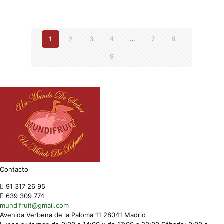
1
2
3
4
…
7
8
9
Contacto
91 317 26 95
639 309 774
mundifruit@gmail.com
Avenida Verbena de la Paloma 11 28041 Madrid