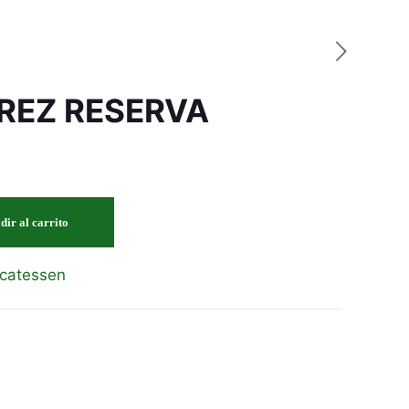
REZ RESERVA
dir al carrito
icatessen