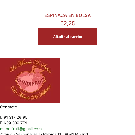
ESPINACA EN BOLSA
€
2,25
Añadir al carrito
Contacto
91 317 26 95
639 309 774
mundifruit@gmail.com
Avenida Verbena de la Paloma 11 28041 Madrid