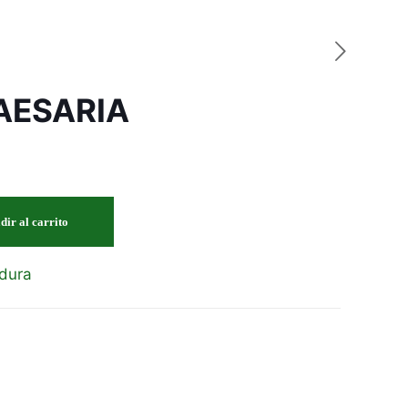
AESARIA
dir al carrito
dura